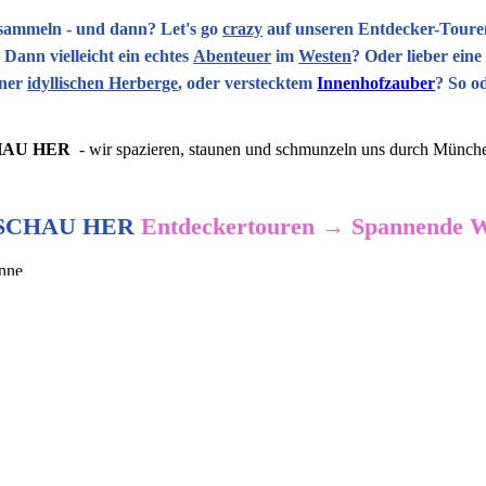
sammeln - und dann? Let's go
crazy
auf unseren Entdecker-Touren
Dann vielleicht ein echtes
Abenteuer
im
Westen
? Oder lieber ein
iner
idyllischen Herberge
, oder verstecktem
Innenhofzauber
?
So od
HAU HER
- wir spazieren, staunen und schmunzeln uns durch München
SCHAU HER
Entdeckertouren → Spannende We
inne
Alles auf e
 go crazy
• Treffpunkt/
 Genial verwässert
• 2,5 Std. u
ndstil-Juwel
• Für Singles