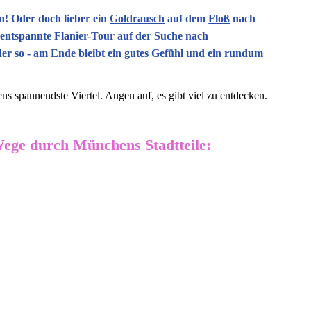
! Oder doch lieber ein
Goldrausch
auf dem
Floß
nach
e entspannte Flanier-Tour auf der Suche nach
er so - am Ende bleibt ein
gutes Gefühl
und ein
rundum
s spannendste Viertel. Augen auf, es gibt viel zu entdecken.
ge durch Münchens Stadtteile:
inen Blick:
Ende wird in der Bestätigungsmail mitgeteilt
nd max. 4 km unter bayrischem Himmel
-Gruppen endet die Führung in Lokalitäten mit gemütlicher