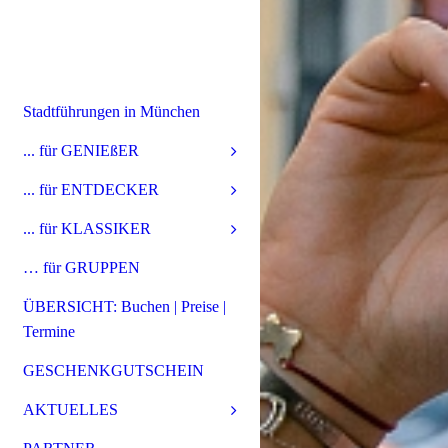
Stadtführungen in München
... für GENIEßER
... für ENTDECKER
... für KLASSIKER
… für GRUPPEN
ÜBERSICHT: Buchen | Preise |
Termine
GESCHENKGUTSCHEIN
AKTUELLES