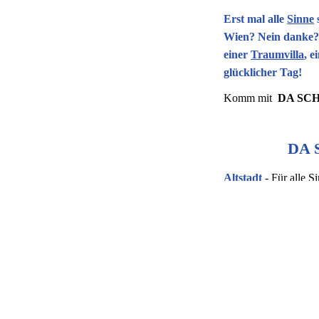
Erst mal alle
Sinne
Wien? Nein danke? 
einer
Traumvilla
, e
glücklicher Tag!
Komm mit
DA SC
DA 
Altstadt
- Für alle S
Altstadt-City
- Let's
Dreimühlenviertel
-
Bogenhausen
- Juge